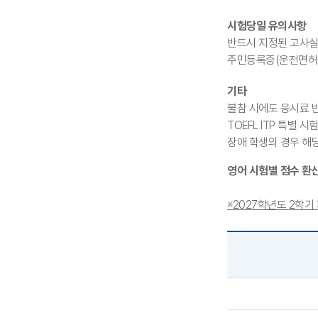
시험당일 유의사항
반드시 지정된 고사실
주민등록증(운전면허증,
기타
불참 시에도 응시료 
TOEFL ITP 특별 
장애 학생의 경우 해
영어 시험별 점수 환
※2027학년도 2학기