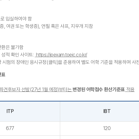
로 입실하여야 함
 여권 또는 학생증), 연필 혹은 샤프, 지우개 지참
반환은 불가함
시험 성적 확인 사이트:
https://ipexam.toeic.co.kr/
당 시험의 장애인 응시규정
(클릭)
을 준용하여 별도 어학 기준을 적용하며 사
산표
 파견후보자 선발(27년 1월 예정)부터는
변경된 어학점수 환산기준표
적용
ITP
IBT
677
120