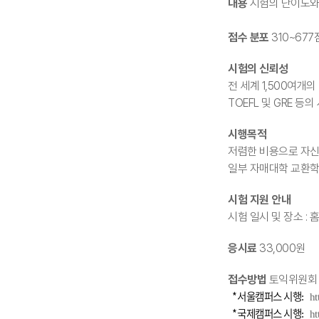
내용
시험의 난이도와 방
점수 분포
310~677
시험의 신뢰성
전 세계 1,500여개의
TOEFL 및 GRE 등의 시
시행목적
저렴한 비용으로 자신
일부 자매대학 교환학
시험 지원 안내
시험 일시 및 장소 :
응시료
33,000원
접수방법
토익위원회 
*
서울캠퍼스 시행
:
ht
*
국제캠퍼스 시행
:
ht