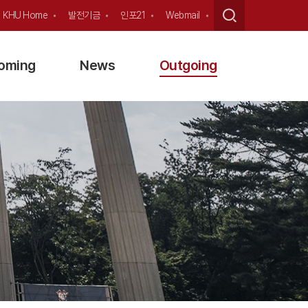
KHU Home
발전기금
인포21
Webmail
coming
News
Outgoing
ge/Visiting
News
Short-term Program
irtual School
Videos
Exchange Program
erm Program
Institutional TOEFL
FAQs