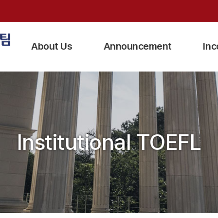
검색창 열기
About Us
Announcement
In
Greetings
Notice
Exchan
KHU at a Glance
Outgoing Program
Global V
Institutional TOEFL
Location
Incoming Program
Short-t
Contact Us
Partner University
Program
Partnerships
Calendar